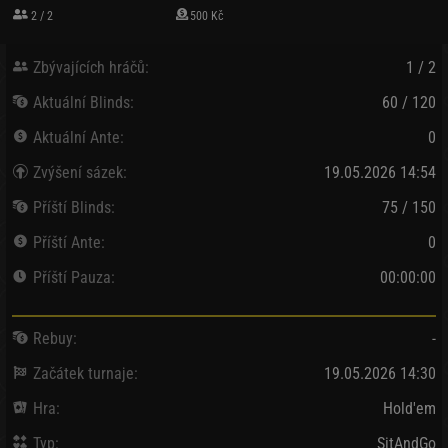
2 / 2
500 Kč
Zbývajících hráčů:
1 / 2
Aktuální Blinds:
60 / 120
Aktuální Ante:
0
Zvýšení sázek:
19.05.2026 14:54
Příští Blinds:
75 / 150
Příští Ante:
0
Příští Pauza:
00:00:00
Rebuy:
-
Začátek turnaje:
19.05.2026 14:30
Hra:
Hold'em
Typ:
SitAndGo