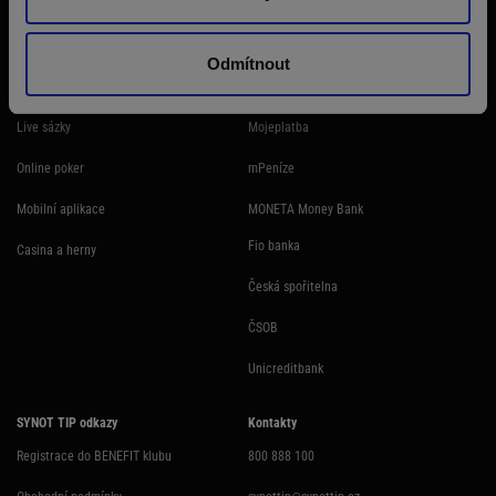
SYNOT TIP produkty
Platební metody
Online casino
Platební karta
Odmítnout
Kurzové sázky
ePlatby
Live sázky
Mojeplatba
Online poker
mPeníze
Mobilní aplikace
MONETA Money Bank
Fio banka
Casina a herny
Česká spořitelna
ČSOB
Unicreditbank
SYNOT TIP odkazy
Kontakty
Registrace do BENEFIT klubu
800 888 100