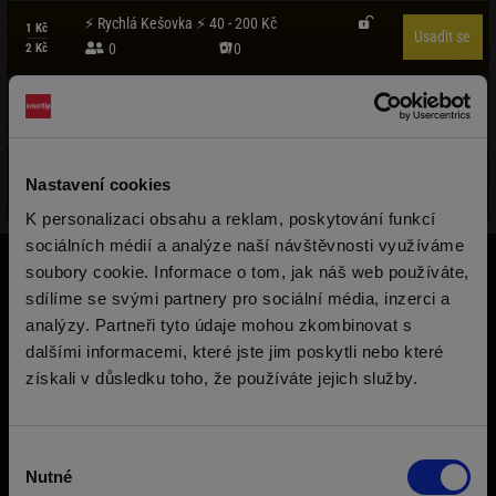
⚡ Rychlá Kešovka ⚡ 40 - 200 Kč
1 Kč
Usadit se
0
0
2 Kč
⚡ Rychlá Kešovka ⚡ 80 - 400 Kč
2 Kč
Usadit se
0
0
4 Kč
⚡ Rychlá Kešovka ⚡200 - 1.000Kč
5 Kč
Usadit se
Nastavení cookies
0
0
10 Kč
K personalizaci obsahu a reklam, poskytování funkcí
sociálních médií a analýze naší návštěvnosti využíváme
Účast na hazardní hře může být škodlivá. Ministerstvo financí varuje: Účastí
soubory cookie. Informace o tom, jak náš web používáte,
na hazardní hře může vzniknout závislost! Hazardních her se nemohou
sdílíme se svými partnery pro sociální média, inzerci a
účastnit osoby mladší 18 let.
analýzy. Partneři tyto údaje mohou zkombinovat s
dalšími informacemi, které jste jim poskytli nebo které
SYNOT TIP produkty
Platební metody
získali v důsledku toho, že používáte jejich služby.
Online casino
Platební karta
Kurzové sázky
ePlatby
Výběr
Nutné
souhlasu
Live sázky
Mojeplatba