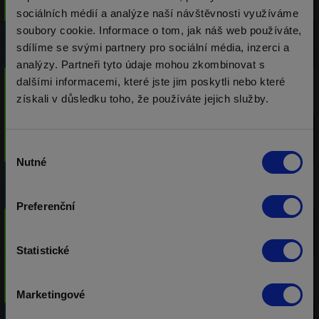
Út 11.08. 10:00
0 / 500
-
40 Kč
sociálních médií a analýze naší návštěvnosti využíváme
soubory cookie. Informace o tom, jak náš web používáte,
100 b.
Freeroll 100BB
sdílíme se svými partnery pro sociální média, inzerci a
Út 11.08. 10:15
0 / 1000
-
0 Kč
analýzy. Partneři tyto údaje mohou zkombinovat s
1 000 Kč
GTD Rebuy
dalšími informacemi, které jste jim poskytli nebo které
získali v důsledku toho, že používáte jejich služby.
Út 11.08. 11:00
0 / 500
-
40 Kč
1 000 Kč
GTD Rebuy
Výběr
Út 11.08. 12:00
0 / 500
-
40 Kč
Nutné
souhlasu
100 b.
Freeroll 100BB
Út 11.08. 12:15
0 / 1000
-
0 Kč
Preferenční
1 000 Kč
GTD Rebuy
Út 11.08. 13:00
0 / 500
-
40 Kč
Statistické
1 000 Kč
GTD Rebuy
Út 11.08. 14:00
0 / 500
-
40 Kč
Marketingové
100 b.
Freeroll 100BB