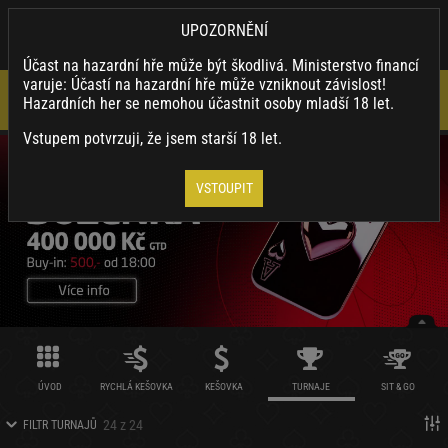
×
SYNOTTIP.CZ
UPOZORNĚNÍ
Nainstalovat
Stahuj naši appku a využívej její výhody.
Účast na hazardní hře může být škodlivá. Ministerstvo financí
varuje: Účastí na hazardní hře může vzniknout závislost!
Hazardních her se nemohou účastnit osoby mladší 18 let.
Vstupem potvrzuji, že jsem starší 18 let.
VSTOUPIT
ÚVOD
RYCHLÁ KEŠOVKA
KEŠOVKA
TURNAJE
SIT & GO
24 z 24
FILTR TURNAJŮ