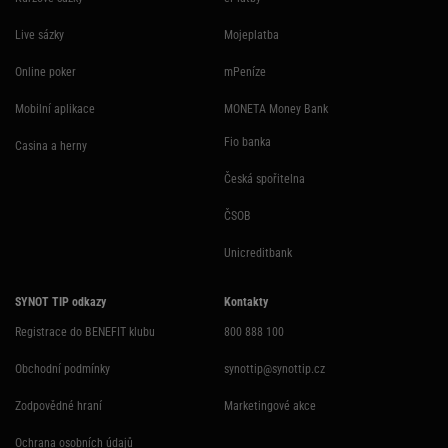
Live sázky
Mojeplatba
Online poker
mPeníze
Mobilní aplikace
MONETA Money Bank
Fio banka
Casina a herny
Česká spořitelna
ČSOB
Unicreditbank
SYNOT TIP odkazy
Kontakty
Registrace do BENEFIT klubu
800 888 100
Obchodní podmínky
synottip@synottip.cz
Zodpovědné hraní
Marketingové akce
Ochrana osobních údajů