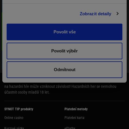
Út 11.08. 14:15
0 / 1000
-
0 Kč
Zobrazit detaily
1 000 Kč
GTD Rebuy
Út 11.08. 15:00
0 / 500
-
40 Kč
Povolit vše
1 000 Kč
GTD Rebuy
Út 11.08. 16:00
0 / 500
-
40 Kč
Povolit výběr
100 b.
Freeroll 100BB
Út 11.08. 16:15
0 / 1000
-
0 Kč
Odmítnout
Účast na hazardní hře může být škodlivá. Ministerstvo financí varuje: Účastí
na hazardní hře může vzniknout závislost! Hazardních her se nemohou
účastnit osoby mladší 18 let.
SYNOT TIP produkty
Platební metody
Online casino
Platební karta
Kurzové sázky
ePlatby