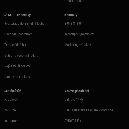
Unicreditbank
SYNOT TIP odkazy
Kontakty
Registrace do BENEFIT klubu
800 888 100
Obchodní podmínky
synottip@synottip.cz
Zodpovědné hraní
Marketingové akce
Ochrana osobních údajů
Nejčastější dotazy
Nastavení cookies
Sociální sítě
Adresa podnikání
Facebook
Jaktáře 1475
Youtube
68601 Uherské Hradiště - Mařatice
Instagram
SYNOT TIP, a.s