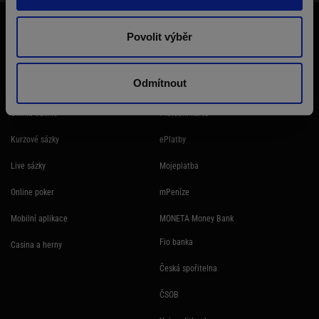
Účast na hazardní hře může být škodlivá. Ministerstvo financí varuje: Účastí
na hazardní hře může vzniknout závislost! Hazardních her se nemohou
Povolit výběr
účastnit osoby mladší 18 let.
Odmítnout
SYNOT TIP produkty
Platební metody
Online casino
Platební karta
Kurzové sázky
ePlatby
Live sázky
Mojeplatba
Online poker
mPeníze
Mobilní aplikace
MONETA Money Bank
Fio banka
Casina a herny
Česká spořitelna
ČSOB