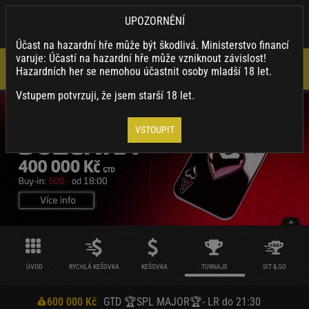
×
SYNOTTIP.CZ
UPOZORNĚNÍ
Nainstalovat
Stahuj naši appku a využívej její výhody.
Účast na hazardní hře může být škodlivá. Ministerstvo financí
varuje: Účastí na hazardní hře může vzniknout závislost!
Hazardních her se nemohou účastnit osoby mladší 18 let.
Vstupem potvrzuji, že jsem starší 18 let.
VSTOUPIT
ÚVOD
RYCHLÁ KEŠOVKA
KEŠOVKA
TURNAJE
SIT & GO
600 000 Kč
GTD 🏆SPL MAJOR🏆- LR do 21:30