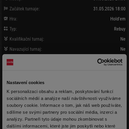
Začátek turnaje:
31.05.2026 18:00
Hra:
Hold'em
Typ:
Rebuy
Kvalifikační turnaj:
Ne
Navazující turnaj:
Ne
Satelitní turnaje:
Ne
Bank / Vybráno:
600 000 Kč
/
676 500 Kč
Nastavení cookies
Vklad:
2 750 Kč + 249 Kč
K personalizaci obsahu a reklam, poskytování funkcí
(15 000 žetonů)
sociálních médií a analýze naší návštěvnosti využíváme
Pozdní registrace:
2 750 Kč + 249 Kč
soubory cookie. Informace o tom, jak náš web používáte,
(15 000 žetonů)
max 999x
sdílíme se svými partnery pro sociální média, inzerci a
Rebuy:
2 750 Kč + 249 Kč
analýzy. Partneři tyto údaje mohou zkombinovat s
(15 000 žetonů)
max 999x
dalšími informacemi, které jste jim poskytli nebo které