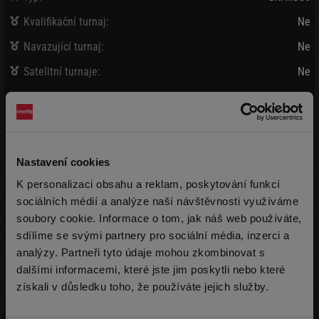
Kvalifikační turnaj:
Ne
Navazující turnaj:
Ne
Satelitní turnaje:
Ne
Bank / Vybráno:
1 900 Kč
/
1 900 Kč
Vklad:
950 Kč + 50 Kč
(2 000 žetonů)
Nastavení cookies
Pozdní registrace:
-
K personalizaci obsahu a reklam, poskytování funkcí
Rebuy:
-
sociálních médií a analýze naší návštěvnosti využíváme
soubory cookie. Informace o tom, jak náš web používáte,
Addon:
-
sdílíme se svými partnery pro sociální média, inzerci a
analýzy. Partneři tyto údaje mohou zkombinovat s
Průměr:
4 000 žetonů
dalšími informacemi, které jste jim poskytli nebo které
získali v důsledku toho, že používáte jejich služby.
Nejvíce:
4 000 žetonů