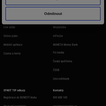
SYNOT TIP produkty
Platební metody
Online casino
Platební karta
Odmítnout
Kurzové sázky
ePlatby
Live sázky
Mojeplatba
Online poker
mPeníze
Mobilní aplikace
MONETA Money Bank
Fio banka
Casina a herny
Česká spořitelna
ČSOB
Unicreditbank
SYNOT TIP odkazy
Kontakty
Registrace do BENEFIT klubu
800 888 100