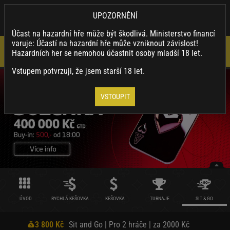
×
SYNOTTIP.CZ
UPOZORNĚNÍ
Nainstalovat
Stahuj naši appku a využívej její výhody.
Účast na hazardní hře může být škodlivá. Ministerstvo financí
varuje: Účastí na hazardní hře může vzniknout závislost!
Hazardních her se nemohou účastnit osoby mladší 18 let.
Vstupem potvrzuji, že jsem starší 18 let.
VSTOUPIT
ÚVOD
RYCHLÁ KEŠOVKA
KEŠOVKA
TURNAJE
SIT & GO
3 800 Kč
Sit and Go | Pro 2 hráče | za 2000 Kč