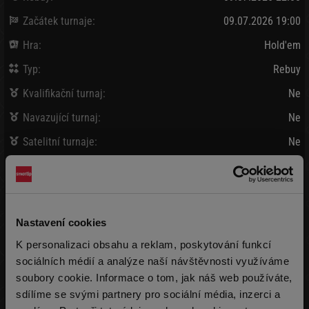
Začátek turnaje:
09.07.2026 19:00
Hra:
Hold'em
Typ:
Rebuy
Kvalifikační turnaj:
Ne
Navazující turnaj:
Ne
Satelitní turnaje:
Ne
Bank / Vybráno:
80 000 Kč
/
98 280 Kč
Vklad:
910 Kč + 90 Kč
(15 000 žetonů)
Nastavení cookies
Pozdní registrace:
910 Kč + 90 Kč
K personalizaci obsahu a reklam, poskytování funkcí
(15 000 žetonů)
max 999x
sociálních médií a analýze naší návštěvnosti využíváme
soubory cookie. Informace o tom, jak náš web používáte,
Rebuy:
910 Kč + 90 Kč
(15 000 žetonů)
max 9999x
sdílíme se svými partnery pro sociální média, inzerci a