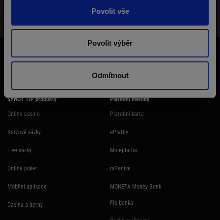
Povolit vše
STRUKTURA TURNAJE
VÝHERNÍ LISTINA
HRÁČI
Povolit výběr
Účast na hazardní hře může být škodlivá. Ministerstvo financí varuje: Účastí
na hazardní hře může vzniknout závislost! Hazardních her se nemohou
účastnit osoby mladší 18 let.
Odmítnout
SYNOT TIP produkty
Platební metody
Online casino
Platební karta
Kurzové sázky
ePlatby
Live sázky
Mojeplatba
Online poker
mPeníze
Mobilní aplikace
MONETA Money Bank
Fio banka
Casina a herny