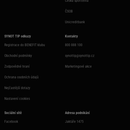
Česká spořitelna
ČSOB
Unicreditbank
SYNOT TIP odkazy
Kontakty
Registrace do BENEFIT klubu
800 888 100
Obchodní podmínky
synottip@synottip.cz
Zodpovědné hraní
Marketingové akce
Ochrana osobních údajů
Nejčastější dotazy
Nastavení cookies
Sociální sítě
Adresa podnikání
Facebook
Jaktáře 1475