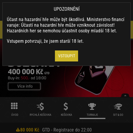
×
SYNOTTIP.CZ
UPOZORNĚNÍ
Nainstalovat
Stahuj naši appku a využívej její výhody.
Účast na hazardní hře může být škodlivá. Ministerstvo financí
varuje: Účastí na hazardní hře může vzniknout závislost!
Hazardních her se nemohou účastnit osoby mladší 18 let.
Vstupem potvrzuji, že jsem starší 18 let.
VSTOUPIT
ÚVOD
RYCHLÁ KEŠOVKA
KEŠOVKA
TURNAJE
SIT & GO
80 000 Kč
GTD - Registrace do 22:00