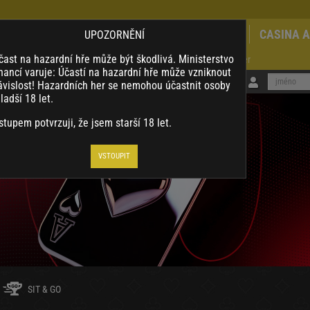
 CASINO
E-LOSY
KURZY
LIVE
POKER
CASINA A
UPOZORNĚNÍ
čast na hazardní hře může být škodlivá. Ministerstvo
šovka
Turnaje
Sit & Go
Živý poker
Fun Poker
inancí varuje: Účastí na hazardní hře může vzniknout
ávislost! Hazardních her se nemohou účastnit osoby
ladší 18 let.
stupem potvrzuji, že jsem starší 18 let.
VSTOUPIT
SIT & GO