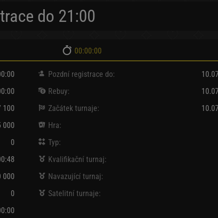
trace do 21:00
00:00:00
00:00
Pozdní registrace do:
10.0
00:00
Rebuy:
10.0
/ 100
Začátek turnaje:
10.0
5 000
Hra:
0
Typ:
00:48
Kvalifikační turnaj:
0 000
Navazující turnaj:
0
Satelitní turnaje:
00:00