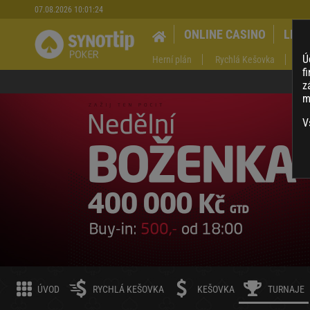
07.08.2026 10:01:24
ONLINE CASINO
LIVE
Ú
Herní plán
Rychlá Kešovka
Ke
f
z
m
V
ÚVOD
RYCHLÁ KEŠOVKA
KEŠOVKA
TURNAJE