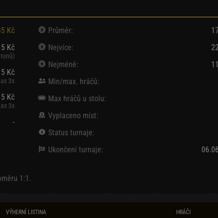
35 Kč
Průměr:
1
 5 Kč
Nejvíce:
2
etonů)
Nejméně:
1
 5 Kč
ax 3x
Min/max. hráčů:
 5 Kč
Max hráčů u stolu:
ax 3x
Vyplaceno míst:
-
Status turnaje:
Ukončení turnaje:
06.0
oměru 1:1.
VÝHERNÍ LISTINA
HRÁČI