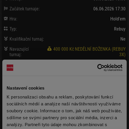
Začátek turnaje:
06.06.2026 17:30
Hra:
Hold'em
Typ:
Rebuy
Kvalifikační turnaj:
Ne
Navazující
400 000 Kč
NEDĚLNÍ BOŽENKA (REBUY
turnaj:
3X)
Satelitní turnaje:
Ne
Bank / Vybráno:
1 000 Kč
/
55 Kč
Nastavení cookies
Vklad:
55 Kč + 5 Kč
K personalizaci obsahu a reklam, poskytování funkcí
(2 000 žetonů)
sociálních médií a analýze naší návštěvnosti využíváme
Pozdní registrace:
55 Kč + 5 Kč
soubory cookie. Informace o tom, jak náš web používáte,
(2 000 žetonů)
max 3x
sdílíme se svými partnery pro sociální média, inzerci a
Rebuy:
55 Kč + 5 Kč
analýzy. Partneři tyto údaje mohou zkombinovat s
(2 000 žetonů)
max 3x