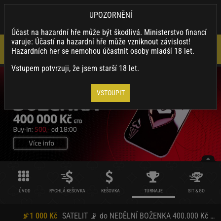
×
SYNOTTIP.CZ
UPOZORNĚNÍ
Nainstalovat
Stahuj naši appku a využívej její výhody.
Účast na hazardní hře může být škodlivá. Ministerstvo financí
varuje: Účastí na hazardní hře může vzniknout závislost!
Hazardních her se nemohou účastnit osoby mladší 18 let.
Vstupem potvrzuji, že jsem starší 18 let.
VSTOUPIT
ÚVOD
RYCHLÁ KEŠOVKA
KEŠOVKA
TURNAJE
SIT & GO
1 000 Kč
SATELIT 📡 do NEDĚLNÍ BOŽENKA 400.000 Kč GTD (7.6. od 18:00)