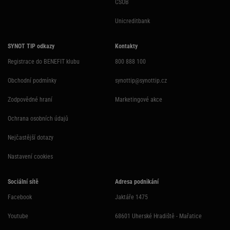
ČSOB
Unicreditbank
SYNOT TIP odkazy
Kontakty
Registrace do BENEFIT klubu
800 888 100
Obchodní podmínky
synottip@synottip.cz
Zodpovědné hraní
Marketingové akce
Ochrana osobních údajů
Nejčastější dotazy
Nastavení cookies
Sociální sítě
Adresa podnikání
Facebook
Jaktáře 1475
Youtube
68601 Uherské Hradiště - Mařatice