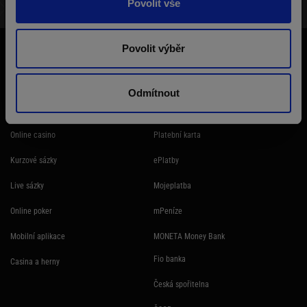
Povolit vše
STRUKTURA TURNAJE
VÝHERNÍ LISTINA
HRÁČI
Účast na hazardní hře může být škodlivá. Ministerstvo financí varuje: Účastí
Povolit výběr
na hazardní hře může vzniknout závislost! Hazardních her se nemohou
účastnit osoby mladší 18 let.
Odmítnout
SYNOT TIP produkty
Platební metody
Online casino
Platební karta
Kurzové sázky
ePlatby
Live sázky
Mojeplatba
Online poker
mPeníze
Mobilní aplikace
MONETA Money Bank
Fio banka
Casina a herny
Česká spořitelna