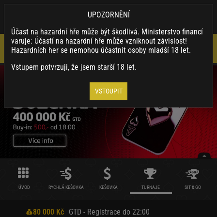
×
SYNOTTIP.CZ
UPOZORNĚNÍ
Nainstalovat
Stahuj naši appku a využívej její výhody.
Účast na hazardní hře může být škodlivá. Ministerstvo financí
varuje: Účastí na hazardní hře může vzniknout závislost!
Hazardních her se nemohou účastnit osoby mladší 18 let.
Vstupem potvrzuji, že jsem starší 18 let.
VSTOUPIT
ÚVOD
RYCHLÁ KEŠOVKA
KEŠOVKA
TURNAJE
SIT & GO
80 000 Kč
GTD - Registrace do 22:00