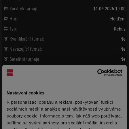
Začátek turnaje:
11.06.2026 19:00
Hra:
Hold'em
Typ:
Rebuy
Kvalifikační turnaj:
Ne
Navazující turnaj:
Ne
Satelitní turnaje:
Ne
Bank / Vybráno:
80 000 Kč
/
99 190 Kč
Vklad:
910 Kč + 90 Kč
(15 000 žetonů)
Nastavení cookies
Pozdní registrace:
910 Kč + 90 Kč
K personalizaci obsahu a reklam, poskytování funkcí
(15 000 žetonů)
max 999x
sociálních médií a analýze naší návštěvnosti využíváme
soubory cookie. Informace o tom, jak náš web používáte,
Rebuy:
910 Kč + 90 Kč
(15 000 žetonů)
max 9999x
sdílíme se svými partnery pro sociální média, inzerci a