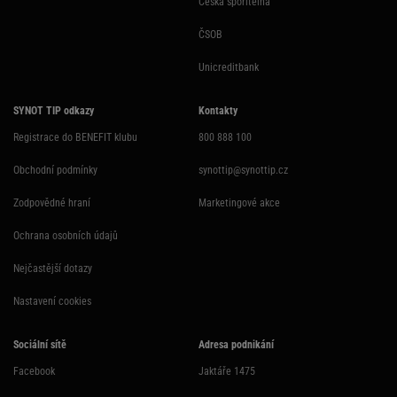
Česká spořitelna
ČSOB
Unicreditbank
SYNOT TIP odkazy
Kontakty
Registrace do BENEFIT klubu
800 888 100
Obchodní podmínky
synottip@synottip.cz
Zodpovědné hraní
Marketingové akce
Ochrana osobních údajů
Nejčastější dotazy
Nastavení cookies
Sociální sítě
Adresa podnikání
Facebook
Jaktáře 1475