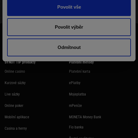
Povolit vše
STRUKTURA TURNAJE
VÝHERNÍ LISTINA
HRÁČI
Povolit výběr
Účast na hazardní hře může být škodlivá. Ministerstvo financí varuje: Účastí
na hazardní hře může vzniknout závislost! Hazardních her se nemohou
účastnit osoby mladší 18 let.
Odmítnout
SYNOT TIP produkty
Platební metody
Online casino
Platební karta
Kurzové sázky
ePlatby
Live sázky
Mojeplatba
Online poker
mPeníze
Mobilní aplikace
MONETA Money Bank
Fio banka
Casina a herny