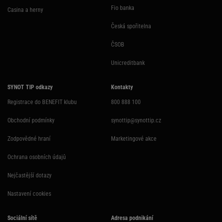
Fio banka
Casina a herny
Česká spořitelna
ČSOB
Unicreditbank
SYNOT TIP odkazy
Kontakty
Registrace do BENEFIT klubu
800 888 100
Obchodní podmínky
synottip@synottip.cz
Zodpovědné hraní
Marketingové akce
Ochrana osobních údajů
Nejčastější dotazy
Nastavení cookies
Sociální sítě
Adresa podnikání