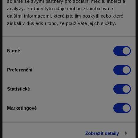
sdílíme se svými partnery pro sociální média, inzerci a
Addon:
-
analýzy. Partneři tyto údaje mohou zkombinovat s
dalšími informacemi, které jste jim poskytli nebo které
Průměr:
2 180 000 žetonů
získali v důsledku toho, že používáte jejich služby.
Nejvíce:
2 180 000 žetonů
Nejméně:
2 180 000 žetonů
Výběr
Nutné
souhlasu
Min/max. hráčů:
2 / 1000
Max hráčů u stolu:
8
Preferenční
Vyplaceno míst:
23
Status turnaje:
Ukončený
Statistické
Ukončení turnaje:
05.12.2025 01:03
Marketingové
Klíč pro rozdělení výher na základě počtu hráčů v turnaji,
najdete
ZDE
.
Zobrazit detaily