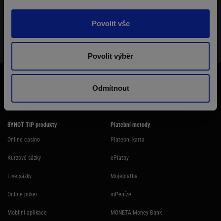
Povolit vše
STRUKTURA TURNAJE
VÝHERNÍ LISTINA
HRÁČI
Povolit výběr
Účast na hazardní hře může být škodlivá. Ministerstvo financí varuje: Účastí
na hazardní hře může vzniknout závislost! Hazardních her se nemohou
Odmítnout
účastnit osoby mladší 18 let.
SYNOT TIP produkty
Platební metody
Online casino
Platební karta
Kurzové sázky
ePlatby
Live sázky
Mojeplatba
Online poker
mPeníze
Mobilní aplikace
MONETA Money Bank