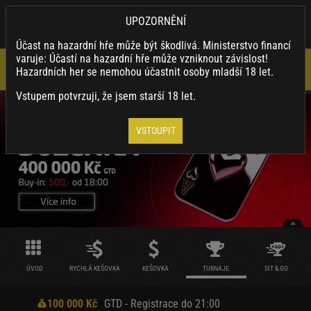
×
SYNOTTIP.CZ
UPOZORNĚNÍ
Nainstalovat
Stahuj naši appku a využívej její výhody.
Účast na hazardní hře může být škodlivá. Ministerstvo financí
varuje: Účastí na hazardní hře může vzniknout závislost!
Hazardních her se nemohou účastnit osoby mladší 18 let.
Vstupem potvrzuji, že jsem starší 18 let.
VSTOUPIT
ÚVOD
RYCHLÁ KEŠOVKA
KEŠOVKA
TURNAJE
SIT & GO
100 000 Kč
GTD - Registrace do 21:00