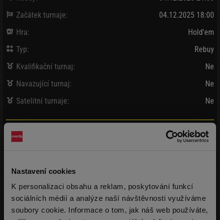
Začátek turnaje:
04.12.2025 18:00
Hra:
Hold'em
Typ:
Rebuy
Kvalifikační turnaj:
Ne
Navazující turnaj:
Ne
Satelitní turnaje:
Ne
Bank / Vybráno:
100 000 Kč
/
99 190 Kč
Vklad:
455 Kč + 45 Kč
(10 000 žetonů)
Nastavení cookies
Pozdní registrace:
455 Kč + 45 Kč
(10 000 žetonů)
max 999x
K personalizaci obsahu a reklam, poskytování funkcí
Rebuy:
455 Kč + 45 Kč
sociálních médií a analýze naší návštěvnosti využíváme
(10 000 žetonů)
max 999x
soubory cookie. Informace o tom, jak náš web používáte,