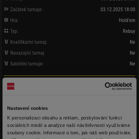
Začátek turnaje:
03.12.2025 18:00
Hra:
Hold'em
Typ:
Rebuy
Kvalifikační turnaj:
Ne
Navazující turnaj:
Ne
Satelitní turnaje:
Ne
Bank / Vybráno:
100 000 Kč
/
102 830 Kč
Vklad:
455 Kč + 45 Kč
(10 000 žetonů)
Nastavení cookies
Pozdní registrace:
455 Kč + 45 Kč
(10 000 žetonů)
max 999x
K personalizaci obsahu a reklam, poskytování funkcí
Rebuy:
455 Kč + 45 Kč
sociálních médií a analýze naší návštěvnosti využíváme
(10 000 žetonů)
max 999x
soubory cookie. Informace o tom, jak náš web používáte,