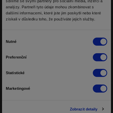
sdílíme se svými partnery pro sociální média, inzerci a
Addon:
-
analýzy. Partneři tyto údaje mohou zkombinovat s
dalšími informacemi, které jste jim poskytli nebo které
Průměr:
2 260 000 žetonů
získali v důsledku toho, že používáte jejich služby.
Nejvíce:
2 260 000 žetonů
Nejméně:
2 260 000 žetonů
Výběr
Nutné
souhlasu
Min/max. hráčů:
2 / 1000
Max hráčů u stolu:
8
Preferenční
Vyplaceno míst:
20
Status turnaje:
Ukončený
Statistické
Ukončení turnaje:
04.12.2025 00:25
Marketingové
Klíč pro rozdělení výher na základě počtu hráčů v turnaji,
najdete
ZDE
.
Zobrazit detaily