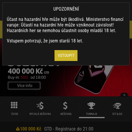
×
SYNOTTIP.CZ
UPOZORNĚNÍ
Nainstalovat
Stahuj naši appku a využívej její výhody.
Účast na hazardní hře může být škodlivá. Ministerstvo financí
varuje: Účastí na hazardní hře může vzniknout závislost!
Hazardních her se nemohou účastnit osoby mladší 18 let.
Vstupem potvrzuji, že jsem starší 18 let.
VSTOUPIT
ÚVOD
RYCHLÁ KEŠOVKA
KEŠOVKA
TURNAJE
SIT & GO
100 000 Kč
GTD - Registrace do 21:00