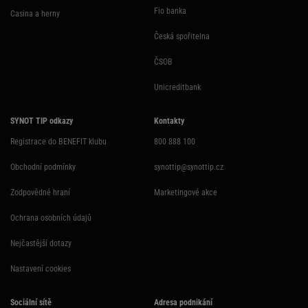
Fio banka
Casina a herny
Česká spořitelna
ČSOB
Unicreditbank
SYNOT TIP odkazy
Kontakty
Registrace do BENEFIT klubu
800 888 100
Obchodní podmínky
synottip@synottip.cz
Zodpovědné hraní
Marketingové akce
Ochrana osobních údajů
Nejčastější dotazy
Nastavení cookies
Sociální sítě
Adresa podnikání