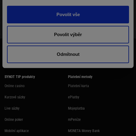
Povolit vše
STRUKTURA TURNAJE
VÝHERNÍ LISTINA
HRÁČI
Povolit výběr
Účast na hazardní hře může být škodlivá. Ministerstvo financí varuje: Účastí
na hazardní hře může vzniknout závislost! Hazardních her se nemohou
Odmítnout
účastnit osoby mladší 18 let.
SYNOT TIP produkty
Platební metody
Online casino
Platební karta
Kurzové sázky
ePlatby
Live sázky
Mojeplatba
Online poker
mPeníze
Mobilní aplikace
MONETA Money Bank