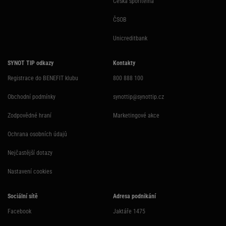
Česká spořitelna
ČSOB
Unicreditbank
SYNOT TIP odkazy
Kontakty
Registrace do BENEFIT klubu
800 888 100
Obchodní podmínky
synottip@synottip.cz
Zodpovědné hraní
Marketingové akce
Ochrana osobních údajů
Nejčastější dotazy
Nastavení cookies
Sociální sítě
Adresa podnikání
Facebook
Jaktáře 1475