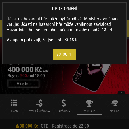
×
SYNOTTIP.CZ
UPOZORNĚNÍ
Nainstalovat
Stahuj naši appku a využívej její výhody.
Účast na hazardní hře může být škodlivá. Ministerstvo financí
varuje: Účastí na hazardní hře může vzniknout závislost!
Hazardních her se nemohou účastnit osoby mladší 18 let.
Vstupem potvrzuji, že jsem starší 18 let.
VSTOUPIT
ÚVOD
RYCHLÁ KEŠOVKA
KEŠOVKA
TURNAJE
SIT & GO
80 000 Kč
GTD - Registrace do 22:00