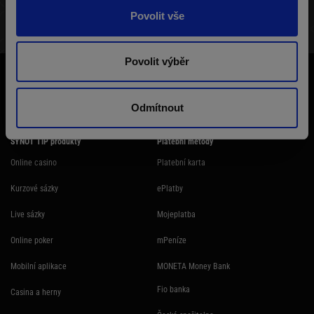
Povolit vše
STRUKTURA TURNAJE
VÝHERNÍ LISTINA
HRÁČI
Povolit výběr
Účast na hazardní hře může být škodlivá. Ministerstvo financí varuje: Účastí
na hazardní hře může vzniknout závislost! Hazardních her se nemohou
účastnit osoby mladší 18 let.
Odmítnout
SYNOT TIP produkty
Platební metody
Online casino
Platební karta
Kurzové sázky
ePlatby
Live sázky
Mojeplatba
Online poker
mPeníze
Mobilní aplikace
MONETA Money Bank
Fio banka
Casina a herny