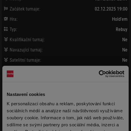
Začátek turnaje:
02.12.2025 19:00
Hra:
Hold'em
Typ:
Rebuy
Kvalifikační turnaj:
Ne
Navazující turnaj:
Ne
Satelitní turnaje:
Ne
Bank / Vybráno:
80 000 Kč
/
87 360 Kč
Vklad:
910 Kč + 90 Kč
(15 000 žetonů)
Nastavení cookies
Pozdní registrace:
910 Kč + 90 Kč
K personalizaci obsahu a reklam, poskytování funkcí
(15 000 žetonů)
max 999x
sociálních médií a analýze naší návštěvnosti využíváme
soubory cookie. Informace o tom, jak náš web používáte,
Rebuy:
910 Kč + 90 Kč
(15 000 žetonů)
max 9999x
sdílíme se svými partnery pro sociální média, inzerci a