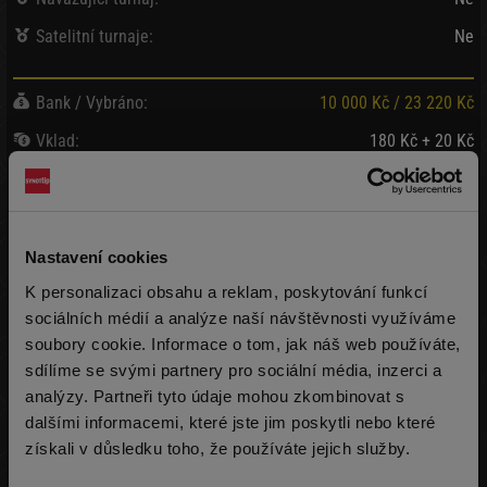
Satelitní turnaje:
Ne
Bank / Vybráno:
10 000 Kč
/
23 220 Kč
Vklad:
180 Kč + 20 Kč
(2 000 žetonů)
Pozdní registrace:
180 Kč + 20 Kč
(2 000 žetonů)
max 999x
Rebuy:
180 Kč + 20 Kč
Nastavení cookies
(2 000 žetonů)
max 999x
K personalizaci obsahu a reklam, poskytování funkcí
Addon:
-
sociálních médií a analýze naší návštěvnosti využíváme
soubory cookie. Informace o tom, jak náš web používáte,
sdílíme se svými partnery pro sociální média, inzerci a
Průměr:
258 000 žetonů
analýzy. Partneři tyto údaje mohou zkombinovat s
Nejvíce:
258 000 žetonů
dalšími informacemi, které jste jim poskytli nebo které
získali v důsledku toho, že používáte jejich služby.
Nejméně:
258 000 žetonů