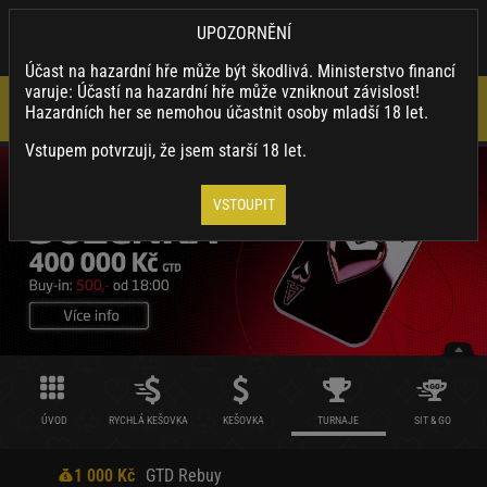
×
SYNOTTIP.CZ
UPOZORNĚNÍ
Nainstalovat
Stahuj naši appku a využívej její výhody.
Účast na hazardní hře může být škodlivá. Ministerstvo financí
varuje: Účastí na hazardní hře může vzniknout závislost!
Hazardních her se nemohou účastnit osoby mladší 18 let.
Vstupem potvrzuji, že jsem starší 18 let.
VSTOUPIT
ÚVOD
RYCHLÁ KEŠOVKA
KEŠOVKA
TURNAJE
SIT & GO
1 000 Kč
GTD Rebuy