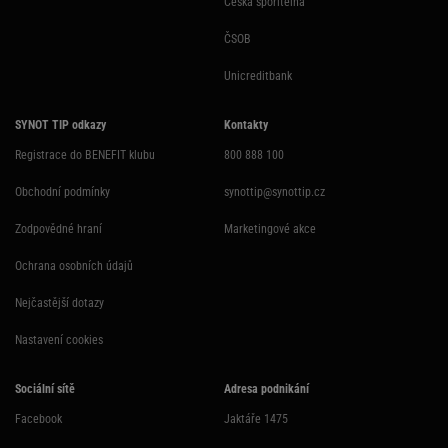
Česká spořitelna
ČSOB
Unicreditbank
SYNOT TIP odkazy
Kontakty
Registrace do BENEFIT klubu
800 888 100
Obchodní podmínky
synottip@synottip.cz
Zodpovědné hraní
Marketingové akce
Ochrana osobních údajů
Nejčastější dotazy
Nastavení cookies
Sociální sítě
Adresa podnikání
Facebook
Jaktáře 1475