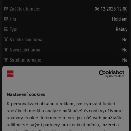
Začátek turnaje:
06.12.2025 12:00
Hra:
Hold'em
Typ:
Rebuy
Kvalifikační turnaj:
Ne
Navazující turnaj:
Ne
Satelitní turnaje:
Ne
Bank / Vybráno:
1 000 Kč
/
1 225 Kč
Vklad:
35 Kč + 5 Kč
(3 000 žetonů)
Nastavení cookies
Pozdní registrace:
35 Kč + 5 Kč
K personalizaci obsahu a reklam, poskytování funkcí
(3 000 žetonů)
max 999x
sociálních médií a analýze naší návštěvnosti využíváme
soubory cookie. Informace o tom, jak náš web používáte,
Rebuy:
35 Kč + 5 Kč
(3 000 žetonů)
max 999x
sdílíme se svými partnery pro sociální média, inzerci a