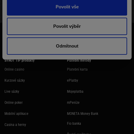
Povolit vše
STRUKTURA TURNAJE
VÝHERNÍ LISTINA
HRÁČI
Povolit výběr
Účast na hazardní hře může být škodlivá. Ministerstvo financí varuje: Účastí
na hazardní hře může vzniknout závislost! Hazardních her se nemohou
účastnit osoby mladší 18 let.
Odmítnout
SYNOT TIP produkty
Platební metody
Online casino
Platební karta
Kurzové sázky
ePlatby
Live sázky
Mojeplatba
Online poker
mPeníze
Mobilní aplikace
MONETA Money Bank
Fio banka
Casina a herny