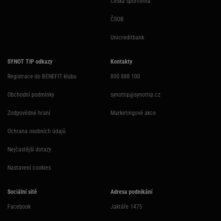
Česká spořitelna
ČSOB
Unicreditbank
SYNOT TIP odkazy
Kontakty
Registrace do BENEFIT klubu
800 888 100
Obchodní podmínky
synottip@synottip.cz
Zodpovědné hraní
Marketingové akce
Ochrana osobních údajů
Nejčastější dotazy
Nastavení cookies
Sociální sítě
Adresa podnikání
Facebook
Jaktáře 1475