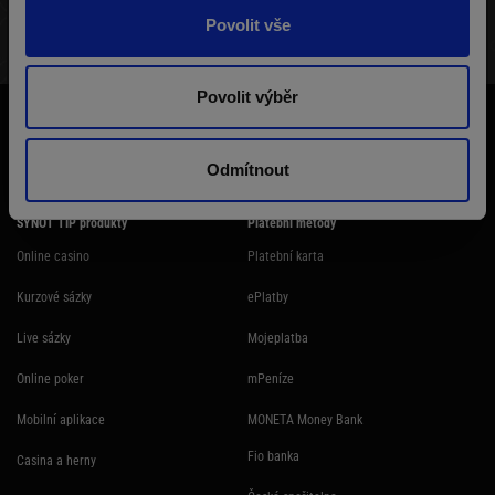
Povolit vše
STRUKTURA TURNAJE
VÝHERNÍ LISTINA
HRÁČI
Povolit výběr
Účast na hazardní hře může být škodlivá. Ministerstvo financí varuje: Účastí
na hazardní hře může vzniknout závislost! Hazardních her se nemohou
účastnit osoby mladší 18 let.
Odmítnout
SYNOT TIP produkty
Platební metody
Online casino
Platební karta
Kurzové sázky
ePlatby
Live sázky
Mojeplatba
Online poker
mPeníze
Mobilní aplikace
MONETA Money Bank
Fio banka
Casina a herny