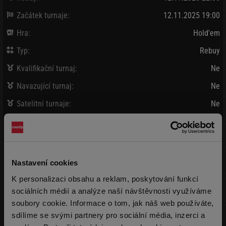
Začátek turnaje:
12.11.2025 19:00
Hra:
Hold'em
Typ:
Rebuy
Kvalifikační turnaj:
Ne
Navazující turnaj:
Ne
Satelitní turnaje:
Ne
Bank / Vybráno:
80 000 Kč
/
92 820 Kč
Vklad:
910 Kč + 90 Kč
(15 000 žetonů)
Nastavení cookies
Pozdní registrace:
910 Kč + 90 Kč
K personalizaci obsahu a reklam, poskytování funkcí
(15 000 žetonů)
max 999x
sociálních médií a analýze naší návštěvnosti využíváme
soubory cookie. Informace o tom, jak náš web používáte,
Rebuy:
910 Kč + 90 Kč
(15 000 žetonů)
max 9999x
sdílíme se svými partnery pro sociální média, inzerci a