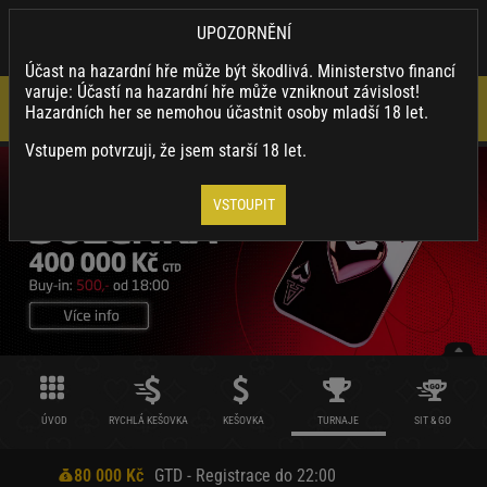
×
SYNOTTIP.CZ
UPOZORNĚNÍ
Nainstalovat
Stahuj naši appku a využívej její výhody.
Účast na hazardní hře může být škodlivá. Ministerstvo financí
varuje: Účastí na hazardní hře může vzniknout závislost!
Hazardních her se nemohou účastnit osoby mladší 18 let.
Vstupem potvrzuji, že jsem starší 18 let.
VSTOUPIT
ÚVOD
RYCHLÁ KEŠOVKA
KEŠOVKA
TURNAJE
SIT & GO
80 000 Kč
GTD - Registrace do 22:00