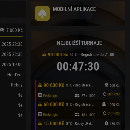
MOBILNÍ APLIKACE
7 000 Kč
NEJBLIŽŠÍ TURNAJE
0.2025 22:30
0.2025 22:30
90 000 Kč
GTD - Registrace do 21:00
00:47:30
0.2025 19:00
Hold'em
Rebuy
90 000 Kč
GTD - Registrace do 21:00
500 Kč
00:47:30
Ne
Probíhající
87 / 1000
60 000 Kč
GTD - Registrace do 22:00
Ne
1 000 Kč
Registrovat
Detail turnaje
01:47:30
Probíhající
Ne
18 / 1000
15 000 Kč
GTD - Rebuy LR do 22:00
150 Kč
Registrovat
Detail turnaje