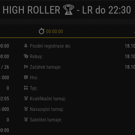
HIGH ROLLER 🏆 - LR do 22:30
00:00:00
00:00
Pozdní registrace do:
18.1
00:00
Rebuy:
18.1
 / 26
Začátek turnaje:
18.1
4 000
Hra:
0
Typ:
02:05
Kvalifikační turnaj:
6 000
Navazující turnaj:
0
Satelitní turnaje:
00:00