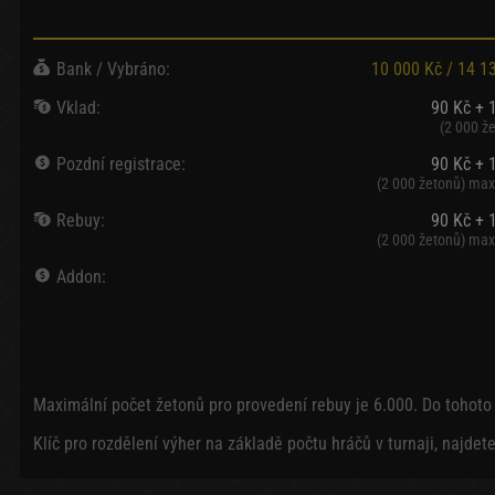
Bank / Vybráno:
10 000 Kč
/
14 1
Vklad:
90 Kč + 
(2 000 ž
Pozdní registrace:
90 Kč + 
(2 000 žetonů)
max
Rebuy:
90 Kč + 
(2 000 žetonů)
max
Addon:
Maximální počet žetonů pro provedení rebuy je 6.000. Do tohoto
Klíč pro rozdělení výher na základě počtu hráčů v turnaji, najdet