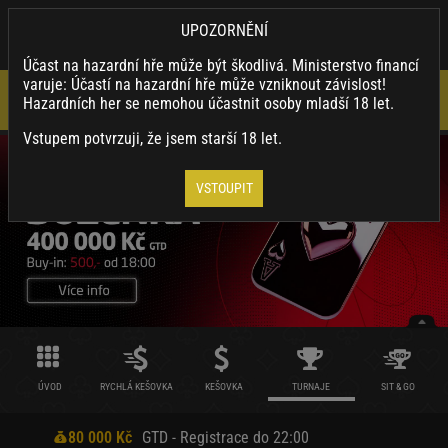
×
SYNOTTIP.CZ
UPOZORNĚNÍ
Nainstalovat
Stahuj naši appku a využívej její výhody.
Účast na hazardní hře může být škodlivá. Ministerstvo financí
varuje: Účastí na hazardní hře může vzniknout závislost!
Hazardních her se nemohou účastnit osoby mladší 18 let.
Vstupem potvrzuji, že jsem starší 18 let.
VSTOUPIT
ÚVOD
RYCHLÁ KEŠOVKA
KEŠOVKA
TURNAJE
SIT & GO
80 000 Kč
GTD - Registrace do 22:00