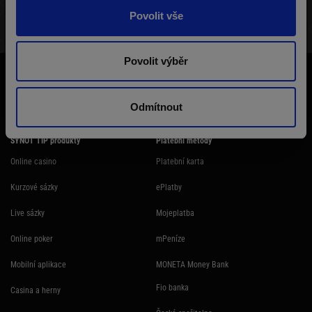
Povolit vše
STRUKTURA TURNAJE
VÝHERNÍ LISTINA
HRÁČI
Povolit výběr
Účast na hazardní hře může být škodlivá. Ministerstvo financí varuje: Účastí
na hazardní hře může vzniknout závislost! Hazardních her se nemohou
účastnit osoby mladší 18 let.
Odmítnout
SYNOT TIP produkty
Platební metody
Online casino
Platební karta
Kurzové sázky
ePlatby
Live sázky
Mojeplatba
Online poker
mPeníze
Mobilní aplikace
MONETA Money Bank
Fio banka
Casina a herny