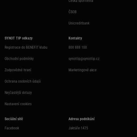
Česká spořitelna
ČSOB
Unicreditbank
SYNOT TIP odkazy
Kontakty
Registrace do BENEFIT klubu
800 888 100
Obchodní podmínky
synottip@synottip.cz
Zodpovědné hraní
Marketingové akce
Ochrana osobních údajů
Nejčastější dotazy
Nastavení cookies
Sociální sítě
Adresa podnikání
Facebook
Jaktáře 1475