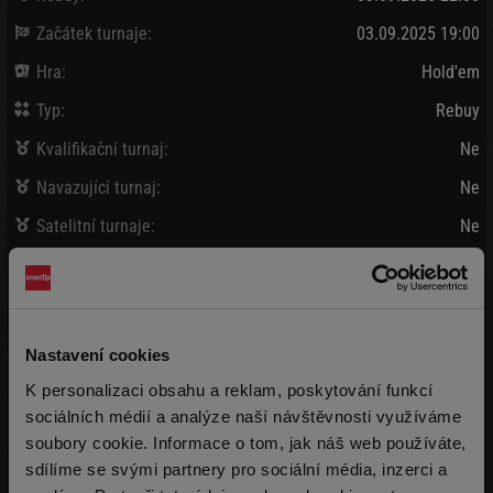
Začátek turnaje:
03.09.2025 19:00
Hra:
Hold'em
Typ:
Rebuy
Kvalifikační turnaj:
Ne
Navazující turnaj:
Ne
Satelitní turnaje:
Ne
Bank / Vybráno:
80 000 Kč
/
99 190 Kč
Vklad:
910 Kč + 90 Kč
(15 000 žetonů)
Nastavení cookies
Pozdní registrace:
910 Kč + 90 Kč
K personalizaci obsahu a reklam, poskytování funkcí
(15 000 žetonů)
max 999x
sociálních médií a analýze naší návštěvnosti využíváme
soubory cookie. Informace o tom, jak náš web používáte,
Rebuy:
910 Kč + 90 Kč
(15 000 žetonů)
max 9999x
sdílíme se svými partnery pro sociální média, inzerci a