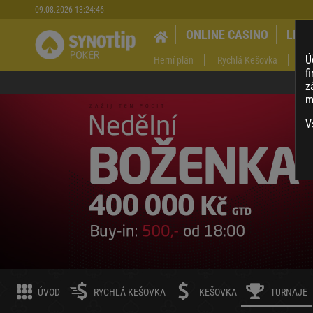
09.08.2026 13:24:46
ONLINE CASINO
LIVE
Ú
Herní plán
Rychlá Kešovka
Ke
f
z
m
V
ÚVOD
RYCHLÁ KEŠOVKA
KEŠOVKA
TURNAJE