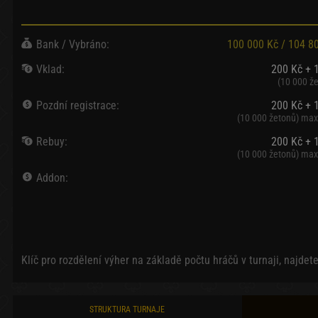
Bank / Vybráno:
100 000 Kč
/
104 8
Vklad:
200 Kč + 
(10 000 ž
Pozdní registrace:
200 Kč + 
(10 000 žetonů)
max
Rebuy:
200 Kč + 
(10 000 žetonů)
max
Addon:
Klíč pro rozdělení výher na základě počtu hráčů v turnaji, najdet
STRUKTURA TURNAJE