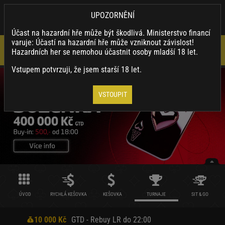
×
SYNOTTIP.CZ
UPOZORNĚNÍ
Nainstalovat
Stahuj naši appku a využívej její výhody.
Účast na hazardní hře může být škodlivá. Ministerstvo financí
varuje: Účastí na hazardní hře může vzniknout závislost!
Hazardních her se nemohou účastnit osoby mladší 18 let.
Vstupem potvrzuji, že jsem starší 18 let.
VSTOUPIT
ÚVOD
RYCHLÁ KEŠOVKA
KEŠOVKA
TURNAJE
SIT & GO
10 000 Kč
GTD - Rebuy LR do 22:00