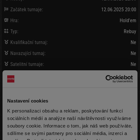
Začátek turnaje:
12.06.2025 20:00
Hra:
Hold'em
Typ:
Rebuy
Kvalifikační turnaj:
Ne
Navazující turnaj:
Ne
Satelitní turnaje:
Ne
Bank / Vybráno:
10 000 Kč
/
15 030 Kč
Vklad:
90 Kč + 10 Kč
(2 000 žetonů)
Nastavení cookies
Pozdní registrace:
90 Kč + 10 Kč
K personalizaci obsahu a reklam, poskytování funkcí
(2 000 žetonů)
max 999x
sociálních médií a analýze naší návštěvnosti využíváme
soubory cookie. Informace o tom, jak náš web používáte,
Rebuy:
90 Kč + 10 Kč
(2 000 žetonů)
max 999x
sdílíme se svými partnery pro sociální média, inzerci a