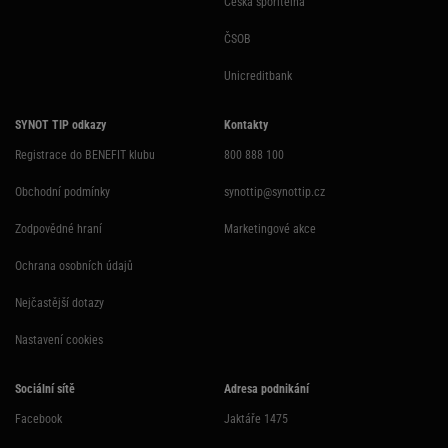
Česká spořitelna
ČSOB
Unicreditbank
SYNOT TIP odkazy
Kontakty
Registrace do BENEFIT klubu
800 888 100
Obchodní podmínky
synottip@synottip.cz
Zodpovědné hraní
Marketingové akce
Ochrana osobních údajů
Nejčastější dotazy
Nastavení cookies
Sociální sítě
Adresa podnikání
Facebook
Jaktáře 1475