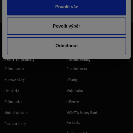
Povolit vše
STRUKTURA TURNAJE
VÝHERNÍ LISTINA
HRÁČI
Povolit výběr
Účast na hazardní hře může být škodlivá. Ministerstvo financí varuje: Účastí
na hazardní hře může vzniknout závislost! Hazardních her se nemohou
účastnit osoby mladší 18 let.
Odmítnout
SYNOT TIP produkty
Platební metody
Online casino
Platební karta
Kurzové sázky
ePlatby
Live sázky
Mojeplatba
Online poker
mPeníze
Mobilní aplikace
MONETA Money Bank
Fio banka
Casina a herny