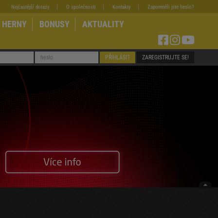
Nejčastější dotazy
O společnosti
Kontakty
Zapomněli jste heslo?
 HERNY
BONUSY
AKTUALITY
PŘIHLÁSIT
ZAREGISTRUJTE SE!