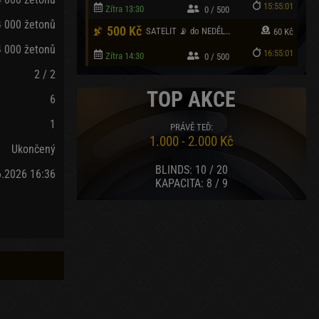
15:55:01
Zítra 13:30
0 / 500
4 000 žetonů
500 Kč
SATELIT 📡 do NEDĚLNÍ BOŽENKA 400.000 Kč GTD (9.8. od 18:00)
60 Kč
Registrovat
Detail turnaje
4 000 žetonů
16:55:01
Zítra 14:30
0 / 500
2 / 2
TOP AKCE
Registrovat
Detail turnaje
6
1
PRÁVĚ TEĎ:
1.000 - 2.000 Kč
Ukončený
BLINDS
: 10 / 20
6.2026 16:36
KAPACITA
: 8 / 9
Usadit se