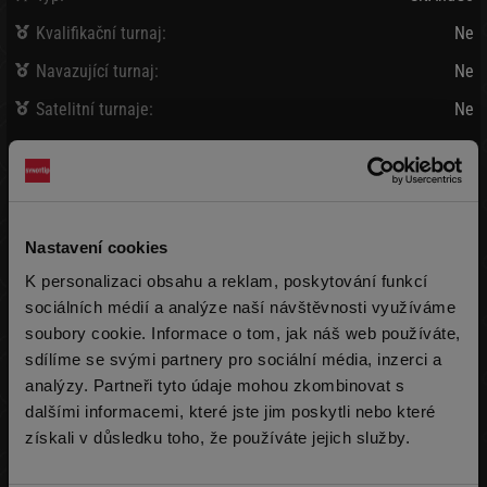
Kvalifikační turnaj:
Ne
Navazující turnaj:
Ne
Satelitní turnaje:
Ne
Bank / Vybráno:
9 500 Kč
/
9 500 Kč
Vklad:
4 750 Kč + 250 Kč
(2 000 žetonů)
Nastavení cookies
Pozdní registrace:
-
K personalizaci obsahu a reklam, poskytování funkcí
Rebuy:
-
sociálních médií a analýze naší návštěvnosti využíváme
soubory cookie. Informace o tom, jak náš web používáte,
Addon:
-
sdílíme se svými partnery pro sociální média, inzerci a
analýzy. Partneři tyto údaje mohou zkombinovat s
Průměr:
4 000 žetonů
dalšími informacemi, které jste jim poskytli nebo které
získali v důsledku toho, že používáte jejich služby.
Nejvíce:
4 000 žetonů