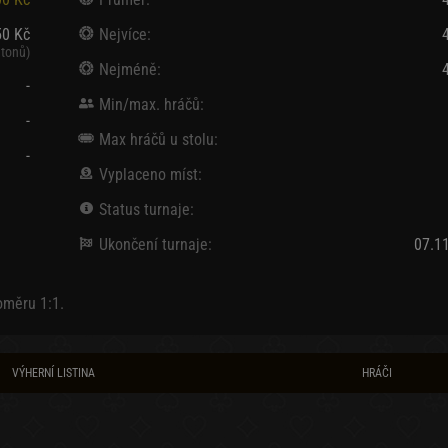
50 Kč
Nejvíce:
etonů)
Nejméně:
-
Min/max. hráčů:
-
Max hráčů u stolu:
-
Vyplaceno míst:
Status turnaje:
Ukončení turnaje:
07.1
oměru 1:1.
VÝHERNÍ LISTINA
HRÁČI