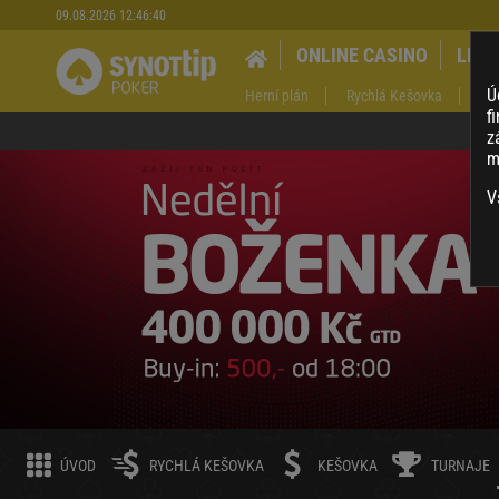
09.08.2026 12:46:40
ONLINE CASINO
LIVE
Ú
Herní plán
Rychlá Kešovka
Ke
f
z
m
V
ÚVOD
RYCHLÁ KEŠOVKA
KEŠOVKA
TURNAJE