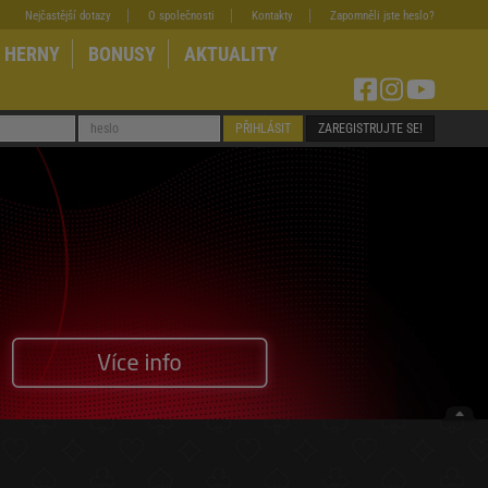
Nejčastější dotazy
O společnosti
Kontakty
Zapomněli jste heslo?
 HERNY
BONUSY
AKTUALITY
PŘIHLÁSIT
ZAREGISTRUJTE SE!