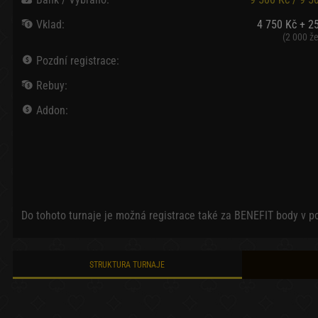
Vklad:
4 750 Kč + 2
(2 000 ž
Pozdní registrace:
Rebuy:
Addon:
Do tohoto turnaje je možná registrace také za BENEFIT body v p
STRUKTURA TURNAJE