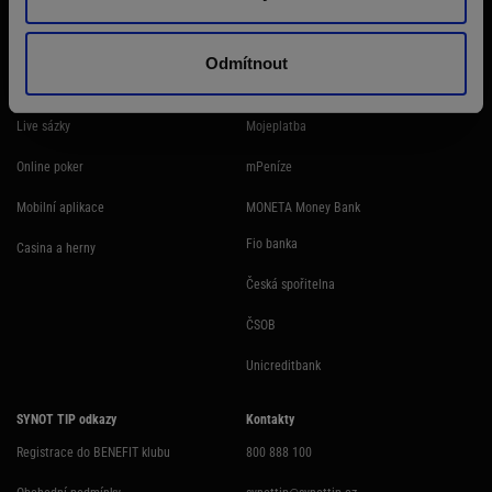
SYNOT TIP produkty
Platební metody
Online casino
Platební karta
Odmítnout
Kurzové sázky
ePlatby
Live sázky
Mojeplatba
Online poker
mPeníze
Mobilní aplikace
MONETA Money Bank
Fio banka
Casina a herny
Česká spořitelna
ČSOB
Unicreditbank
SYNOT TIP odkazy
Kontakty
Registrace do BENEFIT klubu
800 888 100