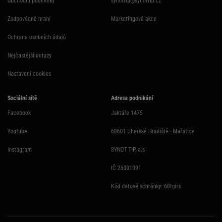
Obchodní podmínky
synottip@synottip.cz
Zodpovědné hraní
Marketingové akce
Ochrana osobních údajů
Nejčastější dotazy
Nastavení cookies
Sociální sítě
Adresa podnikání
Facebook
Jaktáře 1475
Youtube
68601 Uherské Hradiště - Mařatice
Instagram
SYNOT TIP, a.s
IČ 26301091
Kód datové schránky: 68fgirs