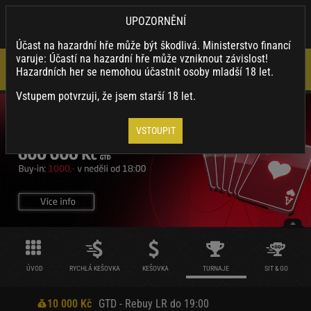
×
SYNOTTIP.CZ
UPOZORNĚNÍ
Nainstalovat
Stahuj naši appku a využívej její výhody.
Účast na hazardní hře může být škodlivá. Ministerstvo financí
varuje: Účastí na hazardní hře může vzniknout závislost!
Hazardních her se nemohou účastnit osoby mladší 18 let.
Vstupem potvrzuji, že jsem starší 18 let.
VSTOUPIT
ÚVOD
RYCHLÁ KEŠOVKA
KEŠOVKA
TURNAJE
SIT & GO
10 000 Kč
GTD - Rebuy LR do 19:00