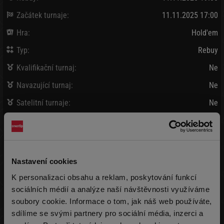
Začátek turnaje:
11.11.2025 17:00
Hra:
Hold'em
Typ:
Rebuy
Kvalifikační turnaj:
Ne
Navazující turnaj:
Ne
Satelitní turnaje:
Ne
Bank / Vybráno:
10 000 Kč
/
12 780 Kč
Vklad:
180 Kč + 20 Kč
(2 000 žetonů)
Nastavení cookies
Pozdní registrace:
180 Kč + 20 Kč
K personalizaci obsahu a reklam, poskytování funkcí
(2 000 žetonů)
max 999x
sociálních médií a analýze naší návštěvnosti využíváme
soubory cookie. Informace o tom, jak náš web používáte,
Rebuy:
180 Kč + 20 Kč
(2 000 žetonů)
max 999x
sdílíme se svými partnery pro sociální média, inzerci a