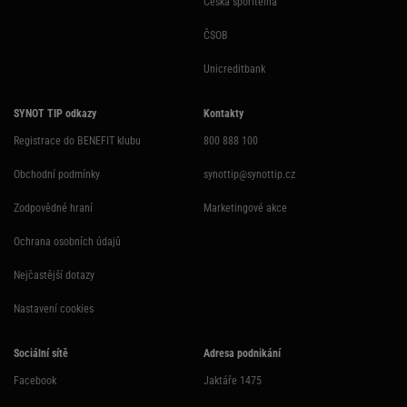
Česká spořitelna
ČSOB
Unicreditbank
SYNOT TIP odkazy
Kontakty
Registrace do BENEFIT klubu
800 888 100
Obchodní podmínky
synottip@synottip.cz
Zodpovědné hraní
Marketingové akce
Ochrana osobních údajů
Nejčastější dotazy
Nastavení cookies
Sociální sítě
Adresa podnikání
Facebook
Jaktáře 1475