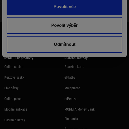
Povolit vše
STRUKTURA TURNAJE
VÝHERNÍ LISTINA
HRÁČI
Povolit výběr
Účast na hazardní hře může být škodlivá. Ministerstvo financí varuje: Účastí
na hazardní hře může vzniknout závislost! Hazardních her se nemohou
účastnit osoby mladší 18 let.
Odmítnout
SYNOT TIP produkty
Platební metody
Online casino
Platební karta
Kurzové sázky
ePlatby
Live sázky
Mojeplatba
Online poker
mPeníze
Mobilní aplikace
MONETA Money Bank
Fio banka
Casina a herny