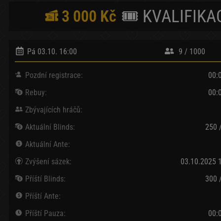
3 000 Kč
Pá 03.10. 16:00
9 / 1000
Pozdní registrace:
00:
Rebuy:
00:
Zbývajících hráčů:
Aktuální Blinds:
250 
Aktuální Ante:
Zvýšení sázek:
03.10.2025 
Příští Blinds:
300 
Příští Ante:
Příští Pauza:
00: