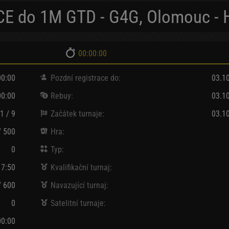
00:00:00
00:00
Pozdní registrace do:
03.1
00:00
Rebuy:
03.1
1 / 9
Začátek turnaje:
03.1
/ 500
Hra:
0
Typ:
17:50
Kvalifikační turnaj:
/ 600
Navazující turnaj:
0
Satelitní turnaje:
00:00