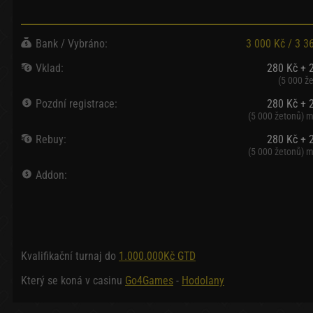
Bank / Vybráno:
3 000 Kč
/
3 3
Vklad:
280 Kč + 
(5 000 ž
Pozdní registrace:
280 Kč + 
(5 000 žetonů)
m
Rebuy:
280 Kč + 
(5 000 žetonů)
m
Addon:
Kvalifikační turnaj do
1.000.000Kč GTD
Který se koná v casinu
Go4Games
-
Hodolany