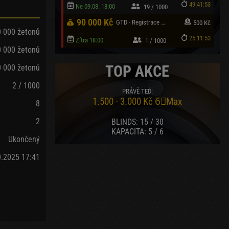
49:41:53
Ne 09.08. 18:00
19 / 1000
90 000 Kč
GTD - Registrace do 21:00
500 Kč
0 000 žetonů
Registrovat
Detail turnaje
25:11:53
Zítra 18:00
1 / 1000
0 000 žetonů
TOP AKCE
Registrovat
Detail turnaje
0 000 žetonů
2 / 1000
PRÁVĚ TEĎ:
1.500 - 3.000 Kč 6⃣Max
8
2
BLINDS
: 15 / 30
KAPACITA
: 5 / 6
Ukončený
0.2025 17:41
Usadit se