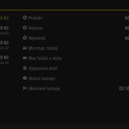
60 Kč
Průměr:
6
20 Kč
Nejvíce:
6
etonů)
Nejméně:
6
20 Kč
ax 2x
Min/max. hráčů:
20 Kč
Max hráčů u stolu:
ax 2x
Vyplaceno míst:
-
Status turnaje:
Ukončení turnaje:
03.1