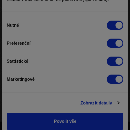
Průměr:
328 000 žetonů
Výběr
Nejvíce:
328 000 žetonů
Nutné
souhlasu
Nejméně:
328 000 žetonů
Min/max. hráčů:
2 / 1000
Preferenční
Max hráčů u stolu:
8
Vyplaceno míst:
5
Statistické
Status turnaje:
Ukončený
Marketingové
Ukončení turnaje:
20.07.2025 15:45
Zobrazit detaily
STRUKTURA TURNAJE
VÝHERNÍ LISTINA
HRÁČI
Povolit vše
Účast na hazardní hře může být škodlivá. Ministerstvo financí varuje: Účastí