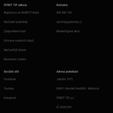
SYNOT TIP odkazy
Kontakty
Registrace do BENEFIT klubu
800 888 100
Obchodní podmínky
synottip@synottip.cz
Zodpovědné hraní
Marketingové akce
Ochrana osobních údajů
Nejčastější dotazy
Nastavení cookies
Sociální sítě
Adresa podnikání
Facebook
Jaktáře 1475
Youtube
68601 Uherské Hradiště - Mařatice
Instagram
SYNOT TIP, a.s
IČ 26301091