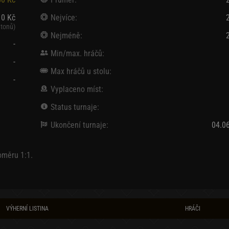
10 Kč
Nejvíce:
etonů)
Nejméně:
-
Min/max. hráčů:
-
Max hráčů u stolu:
-
Vyplaceno míst:
Status turnaje:
Ukončení turnaje:
04.0
oměru 1:1.
VÝHERNÍ LISTINA
HRÁČI