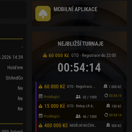
MOBILNÍ APLIKACE
NEJBLIŽŠÍ TURNAJE
-
60 000 Kč
GTD - Registrace do 22:00
6.2026 14:39
00:54:14
Hold'em
SitAndGo
60 000 Kč
GTD - Registrace do 22:00
1 000 Kč
Ne
00:54:14
Probíhající
32 / 1000
Ne
15 000 Kč
GTD - Rebuy LR do 22:00
150 Kč
Ne
Registrovat
Detail turnaje
00:54:14
Probíhající
46 / 1000
400 000 Kč
NEDĚLNÍ BOŽENKA (REBUY 3X)
500 Kč
2 000 žetonů
Registrovat
Detail turnaje