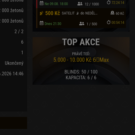
72:24:14
Ne 09.08. 18:00
12 / 1000
2 000 žetonů
500 Kč
SATELIT 📡 do NEDĚLNÍ BOŽENKA 400.000 Kč GTD (9.8. od 18:00)
60 Kč
Registrovat
Detail turnaje
2 000 žetonů
00:54:14
Dnes 21:30
1 / 500
2 / 2
TOP AKCE
Registrovat
Detail turnaje
6
1
PRÁVĚ TEĎ:
5.000 - 10.000 Kč 6⃣Max
Ukončený
BLINDS
: 50 / 100
6.2026 14:46
KAPACITA
: 6 / 6
Usadit se