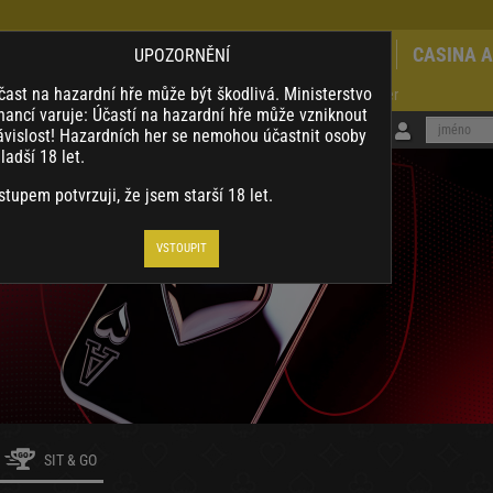
 CASINO
E-LOSY
KURZY
LIVE
POKER
CASINA A
UPOZORNĚNÍ
čast na hazardní hře může být škodlivá. Ministerstvo
šovka
Turnaje
Sit & Go
Živý poker
Fun Poker
inancí varuje: Účastí na hazardní hře může vzniknout
ávislost! Hazardních her se nemohou účastnit osoby
ladší 18 let.
stupem potvrzuji, že jsem starší 18 let.
VSTOUPIT
SIT & GO