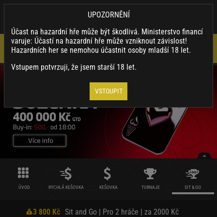
×
SYNOTTIP.CZ
UPOZORNĚNÍ
Nainstalovat
Stahuj naši appku a využívej její výhody.
Účast na hazardní hře může být škodlivá. Ministerstvo financí
varuje: Účastí na hazardní hře může vzniknout závislost!
Hazardních her se nemohou účastnit osoby mladší 18 let.
Vstupem potvrzuji, že jsem starší 18 let.
VSTOUPIT
ÚVOD
RYCHLÁ KEŠOVKA
KEŠOVKA
TURNAJE
SIT & GO
3 800 Kč
Sit and Go | Pro 2 hráče | za 2000 Kč