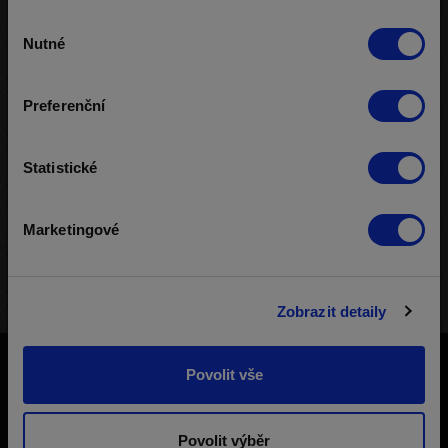
Nejméně:
4 000 žetonů
Výběr
Min/max. hráčů:
2 / 2
Nutné
souhlasu
Max hráčů u stolu:
6
Vyplaceno míst:
1
Preferenční
Status turnaje:
Ukončený
Statistické
Ukončení turnaje:
04.06.2026 13:57
Marketingové
Do tohoto turnaje je možná registrace také za BENEFIT body v
poměru 1:1.
STRUKTURA TURNAJE
VÝHERNÍ LISTINA
HRÁČI
Zobrazit detaily
Účast na hazardní hře může být škodlivá. Ministerstvo financí varuje: Účastí
Povolit vše
na hazardní hře může vzniknout závislost! Hazardních her se nemohou
účastnit osoby mladší 18 let.
Povolit výběr