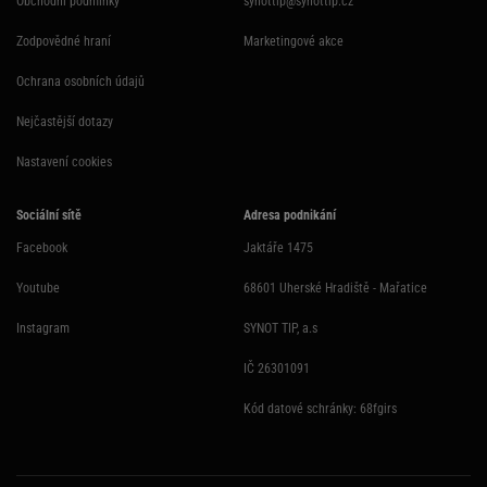
Obchodní podmínky
synottip@synottip.cz
Zodpovědné hraní
Marketingové akce
Ochrana osobních údajů
Nejčastější dotazy
Nastavení cookies
Sociální sítě
Adresa podnikání
Facebook
Jaktáře 1475
Youtube
68601 Uherské Hradiště - Mařatice
Instagram
SYNOT TIP, a.s
IČ 26301091
Kód datové schránky: 68fgirs