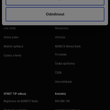
SYNOT TIP produkty
Platební metody
Online casino
Platební karta
Odmítnout
Kurzové sázky
ePlatby
Live sázky
Mojeplatba
Online poker
mPeníze
Mobilní aplikace
MONETA Money Bank
Fio banka
Casina a herny
Česká spořitelna
ČSOB
Unicreditbank
SYNOT TIP odkazy
Kontakty
Registrace do BENEFIT klubu
800 888 100