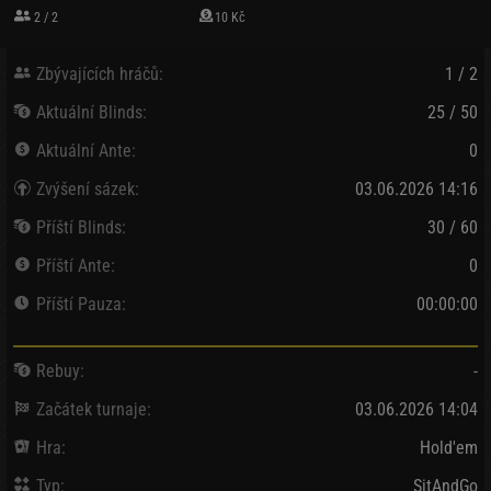
2 / 2
10 Kč
Zbývajících hráčů:
1 / 2
Aktuální Blinds:
25 / 50
Aktuální Ante:
0
Zvýšení sázek:
03.06.2026 14:16
Příští Blinds:
30 / 60
Příští Ante:
0
Příští Pauza:
00:00:00
Rebuy:
-
Začátek turnaje:
03.06.2026 14:04
Hra:
Hold'em
Typ:
SitAndGo