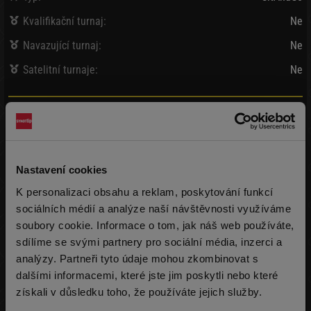
Kvalifikační turnaj:
Ne
Navazující turnaj:
Ne
Satelitní turnaje:
Ne
Bank / Vybráno:
18 Kč
/
18 Kč
Vklad:
9 Kč + 1 Kč
(1 000 žetonů)
Nastavení cookies
Pozdní registrace:
-
K personalizaci obsahu a reklam, poskytování funkcí
Rebuy:
-
sociálních médií a analýze naší návštěvnosti využíváme
Addon:
-
soubory cookie. Informace o tom, jak náš web používáte,
sdílíme se svými partnery pro sociální média, inzerci a
analýzy. Partneři tyto údaje mohou zkombinovat s
Průměr:
2 000 žetonů
dalšími informacemi, které jste jim poskytli nebo které
Nejvíce:
2 000 žetonů
získali v důsledku toho, že používáte jejich služby.