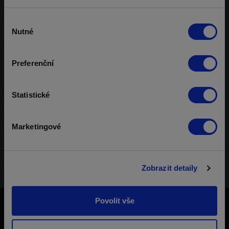
Nejméně:
2 000 žetonů
Min/max. hráčů:
2 / 2
Výběr
Nutné
souhlasu
Max hráčů u stolu:
6
Vyplaceno míst:
1
Preferenční
Status turnaje:
Ukončený
Ukončení turnaje:
03.06.2026 14:15
Statistické
Do tohoto turnaje je možná registrace také za BENEFIT body v
Marketingové
poměru 1:1.
Zobrazit detaily
STRUKTURA TURNAJE
VÝHERNÍ LISTINA
HRÁČI
Povolit vše
Účast na hazardní hře může být škodlivá. Ministerstvo financí varuje: Účastí
na hazardní hře může vzniknout závislost! Hazardních her se nemohou
účastnit osoby mladší 18 let.