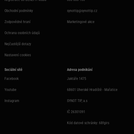
Obchodní podmínky
synottip@synottip.cz
Zodpovědné hraní
Marketingové akce
Ochrana osobních údajů
Nejčastější dotazy
Nastavení cookies
Sociální sítě
Adresa podnikání
Facebook
Jaktáře 1475
Youtube
68601 Uherské Hradiště - Mařatice
Instagram
SYNOT TIP, a.s
IČ 26301091
Kód datové schránky: 68fgirs