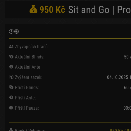
Sit and Go | Pro
950 Kč
Zbývajících hráčů:
Aktuální Blinds:
50 
Aktuální Ante:
Zvýšení sázek:
04.10.2025 
Příští Blinds:
60 
Příští Ante:
Příští Pauza:
00:
Bank / Vybráno:
950 Kč
/
9