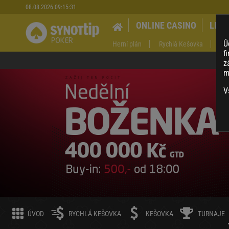
08.08.2026 09:15:31
ONLINE CASINO
LIVE
Ú
Herní plán
Rychlá Kešovka
Ke
f
z
m
V
ÚVOD
RYCHLÁ KEŠOVKA
KEŠOVKA
TURNAJE