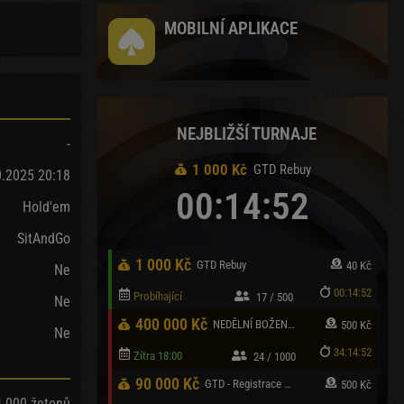
MOBILNÍ APLIKACE
NEJBLIŽŠÍ TURNAJE
-
1 000 Kč
GTD Rebuy
0.2025 20:18
00:14:52
Hold'em
SitAndGo
1 000 Kč
GTD Rebuy
40 Kč
Ne
00:14:52
Probíhající
17 / 500
Ne
400 000 Kč
NEDĚLNÍ BOŽENKA (REBUY 3X)
500 Kč
Ne
Registrovat
Detail turnaje
34:14:52
Zítra 18:00
24 / 1000
90 000 Kč
GTD - Registrace do 21:00
500 Kč
4 000 žetonů
Registrovat
Detail turnaje