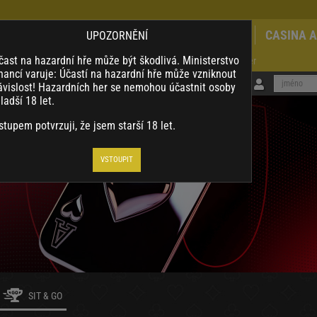
 CASINO
E-LOSY
KURZY
LIVE
POKER
CASINA A
UPOZORNĚNÍ
čast na hazardní hře může být škodlivá. Ministerstvo
šovka
Turnaje
Sit & Go
Živý poker
Fun Poker
inancí varuje: Účastí na hazardní hře může vzniknout
ávislost! Hazardních her se nemohou účastnit osoby
ladší 18 let.
stupem potvrzuji, že jsem starší 18 let.
VSTOUPIT
SIT & GO