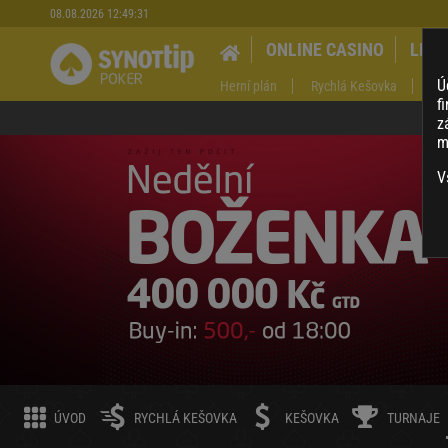
08.08.2026 12:49:31
ONLINE CASINO
LIVE
Ú
Herní plán
Rychlá Kešovka
Ke
f
z
m
V
ÚVOD
RYCHLÁ KEŠOVKA
KEŠOVKA
TURNAJE